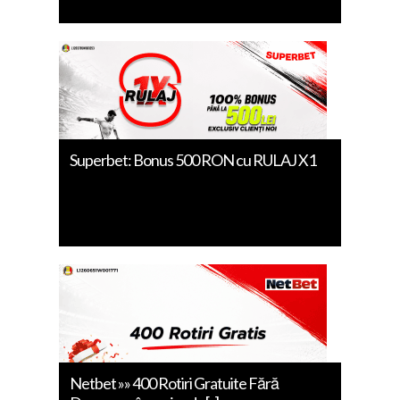
Superbet: Bonus 500 RON cu RULAJ X1
Netbet »» 400 Rotiri Gratuite Fără