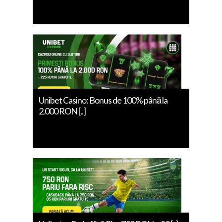
Unibet Casino: Bonus de 100% până la
2.000 RON [..]