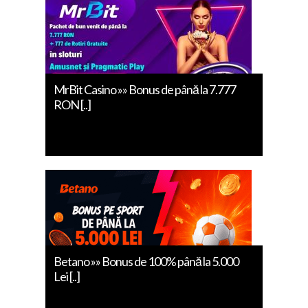
MrBit Casino »» Bonus de până la 7.777
RON [..]
Betano »» Bonus de 100% până la 5.000
Lei [..]