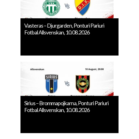
Vasteras – Djurgarden, Ponturi Pariuri
Fotbal Allsvenskan, 10.08.2026
Sirius – Brommapojkarna, Ponturi Pariuri
Fotbal Allsvenskan, 10.08.2026