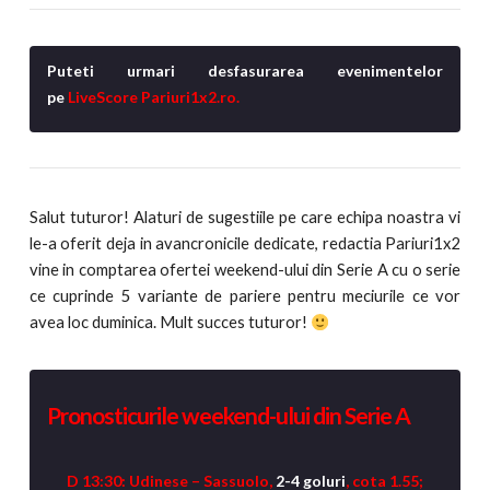
Puteti urmari desfasurarea evenimentelor
pe
LiveScore Pariuri1x2.ro.
Salut tuturor! Alaturi de sugestiile pe care echipa noastra vi
le-a oferit deja in avancronicile dedicate, redactia Pariuri1x2
vine in comptarea ofertei weekend-ului din Serie A cu o serie
ce cuprinde 5 variante de pariere pentru meciurile ce vor
avea loc duminica. Mult succes tuturor!
Pronosticurile weekend-ului din Serie A
D 13:30: Udinese – Sassuolo,
2-4 goluri
, cota 1.55;