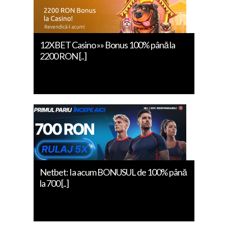
12XBET Casino »» Bonus 100% până la
2200 RON [..]
Netbet: Ia acum BONUSUL de 100% până
la 700 [..]