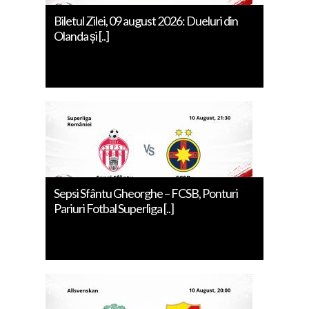
Biletul Zilei, 09 august 2026: Dueluri din
Olanda și [..]
Sepsi Sfântu Gheorghe – FCSB, Ponturi
Pariuri Fotbal Superliga [..]