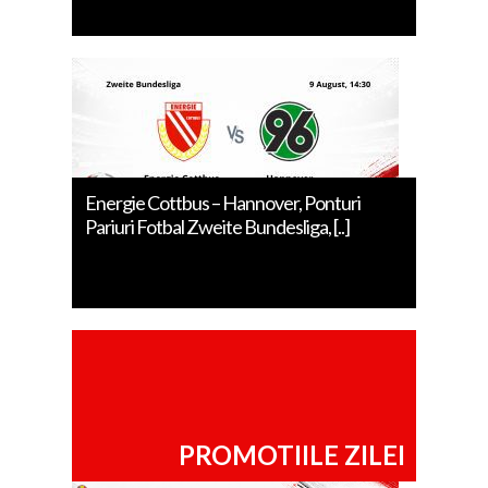
Energie Cottbus – Hannover, Ponturi
Pariuri Fotbal Zweite Bundesliga, [..]
PROMOTIILE ZILEI