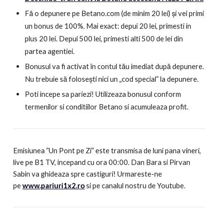
Fă o depunere pe Betano.com (de minim 20 lei) și vei primi
un bonus de 100%. Mai exact: depui 20 lei, primesti in
plus 20 lei. Depui 500 lei, primesti alti 500 de lei din
partea agentiei.
Bonusul va fi activat în contul tău imediat după depunere.
Nu trebuie să folosești nici un „cod special” la depunere.
Poti incepe sa pariezi! Utilizeaza bonusul conform
termenilor si conditiilor Betano si acumuleaza profit.
Emisiunea ”Un Pont pe Zi” este transmisa de luni pana vineri,
live pe B1 TV, incepand cu ora 00:00. Dan Bara si Pirvan
Sabin va ghideaza spre castiguri! Urmareste-ne
pe
www.pariuri1x2.ro
si pe canalul nostru de Youtube.