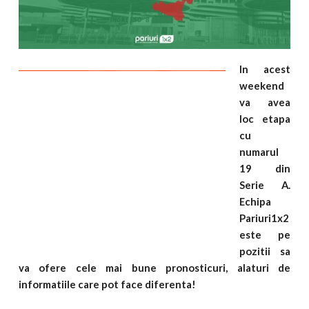
In acest
weekend
va avea
loc etapa
cu
numarul
19 din
Serie A.
Echipa
Pariuri1x2
este pe
pozitii sa
va ofere cele mai bune pronosticuri, alaturi de
informatiile care pot face diferenta!