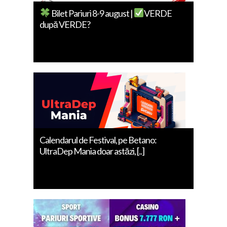
Bilet Pariuri 8-9 august |
VERDE
după VERDE?
Calendarul de Festival, pe Betano:
UltraDep Mania doar astăzi, [..]