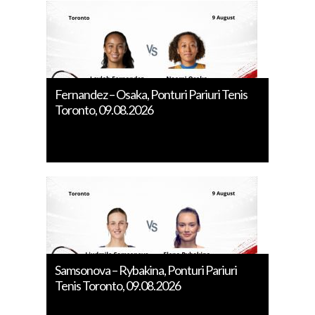
Fernandez – Osaka, Ponturi Pariuri Tenis
Toronto, 09.08.2026
Samsonova – Rybakina, Ponturi Pariuri
Tenis Toronto, 09.08.2026