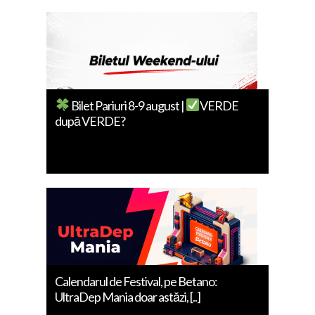
Bilet Pariuri 8-9 august |
VERDE
după VERDE?
Calendarul de Festival, pe Betano:
UltraDep Mania doar astăzi, [..]