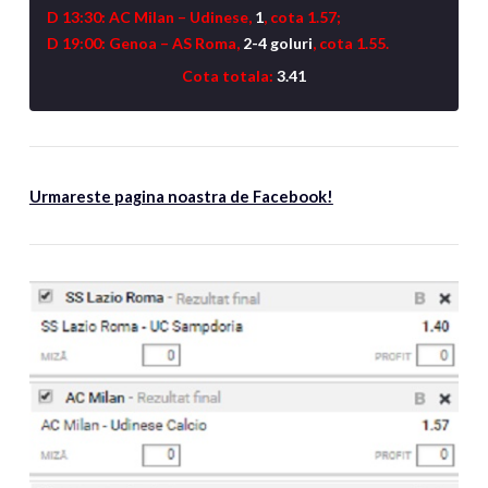
D 13:30: AC Milan – Udinese,
1
, cota 1.57;
D 19:00: Genoa – AS Roma,
2-4 goluri
, cota 1.55.
Cota totala:
3.41
Urmareste pagina noastra de Facebook!