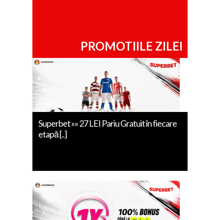
PROMOTIILE ZILEI
Superbet »» 27 LEI Pariu Gratuit în fiecare
etapă [..]