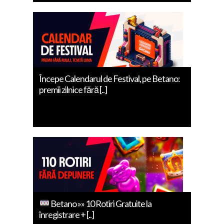
Începe Calendarul de Festival, pe Betano:
premii zilnice fără [..]
Betano »» 10 Rotiri Gratuite la
înregistrare + [..]