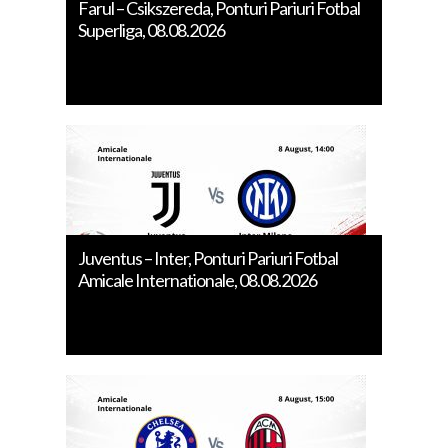
Farul – Csikszereda, Ponturi Pariuri Fotbal
Superliga, 08.08.2026
Juventus – Inter, Ponturi Pariuri Fotbal
Amicale Internationale, 08.08.2026