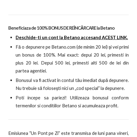
Beneficiaza de 100% BONUS DE REÎNCĂRCARE la Betano
Deschide-ti un cont la Betano accesand ACEST LINK.
Fă o depunere pe Betano.com (de minim 20 lei) și vei primi
un bonus de 100%. Mai exact: depui 20 lei, primesti in
plus 20 lei. Depui 500 lei, primesti alti 500 de lei din
partea agentiei.
Bonusul va fi activat în contul tău imediat după depunere.
Nu trebuie să folosești nici un „cod special” la depunere.
Poti incepe sa pariezi! Utilizeaza bonusul conform
termenilor si conditiilor Betano si acumuleaza profit.
Emisiunea ”Un Pont pe Zi” este transmisa de luni pana vineri,