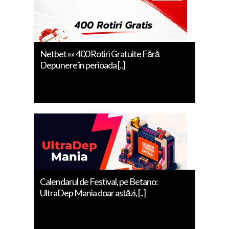
Netbet »» 400 Rotiri Gratuite Fără
Depunere în perioada [..]
Calendarul de Festival, pe Betano:
UltraDep Mania doar astăzi, [..]