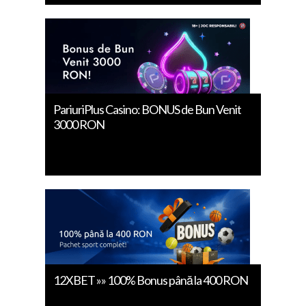
PariuriPlus Casino: BONUS de Bun Venit
3000 RON
12XBET »» 100% Bonus până la 400 RON