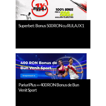
Superbet: Bonus 500 RON cu RULAJ X1
PariuriPlus »» 400 RON Bonus de Bun
Venit Sport