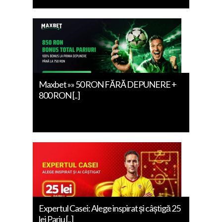
Maxbet »» 50 RON FĂRĂ DEPUNERE +
800 RON [..]
Expertul Casei: Alege inspirat și câștigă 25
lei Pariu [..]