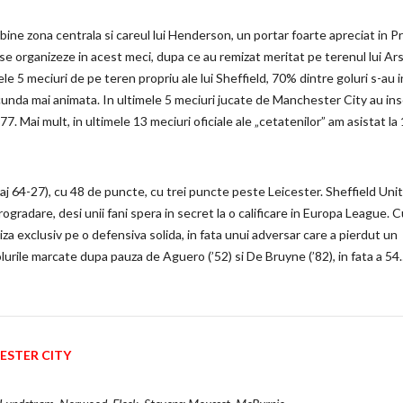
bine zona centrala si careul lui Henderson, un portar foarte apreciat in P
 se organizeze in acest meci, dupa ce au remizat meritat pe terenul lui Ars
le 5 meciuri de pe teren propriu ale lui Sheffield, 70% dintre goluri s-au i
secunda mai animata. In ultimele 5 meciuri jucate de Manchester City au ins
7. Mai mult, in ultimele 13 meciuri oficiale ale „cetatenilor” am asistat la
j 64-27), cu 48 de puncte, cu trei puncte peste Leicester. Sheffield Uni
rogradare, desi unii fani spera in secret la o calificare in Europa League. C
za exclusiv pe o defensiva solida, in fata unui adversar care a pierdut un
olurile marcate dupa pauza de Aguero (’52) si De Bruyne (’82), in fata a 54
ESTER CITY