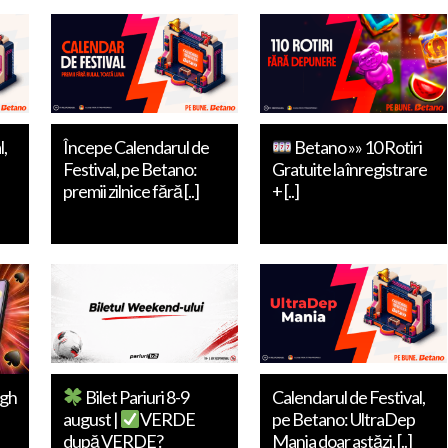
l,
Începe Calendarul de
Betano »» 10 Rotiri
Festival, pe Betano:
Gratuite la înregistrare
premii zilnice fără [..]
+ [..]
igh
Bilet Pariuri 8-9
Calendarul de Festival,
august |
VERDE
pe Betano: UltraDep
după VERDE?
Mania doar astăzi, [..]