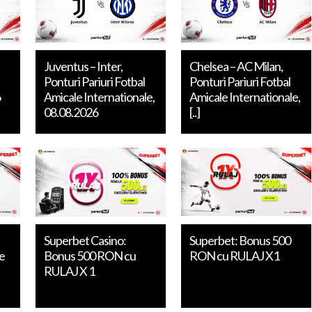
Juventus – Inter,
Chelsea – AC Milan,
Ponturi Pariuri Fotbal
Ponturi Pariuri Fotbal
6
Amicale Internationale,
Amicale Internationale,
08.08.2026
[..]
Superbet Casino:
Superbet: Bonus 500
re
Bonus 500 RON cu
RON cu RULAJ X1
RULAJ X 1