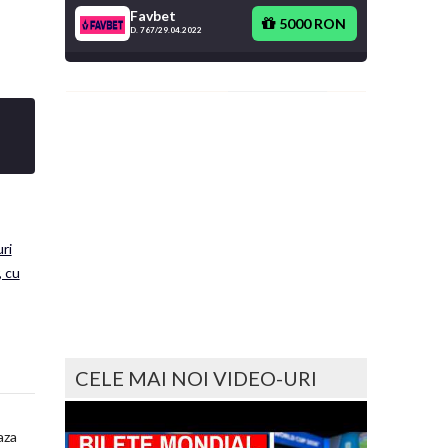
Favbet
5000 RON
D. 767/29.04.2022
ri
, cu
CELE MAI NOI VIDEO-URI
aza