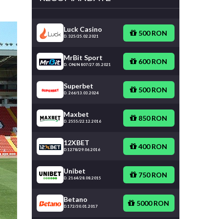
Luck Casino
500 RON
D. 325/25.02.2021
MrBit Sport
600 RON
D. ONJN 807/27.05.2021
Superbet
500 RON
D. 266/13.03.2024
Maxbet
850 RON
D. 2555/22.12.2016
12XBET
400 RON
D.1278/29.06.2016
Unibet
750 RON
D. 2164/28.08.2015
Betano
5000 RON
D.172/30.01.2017