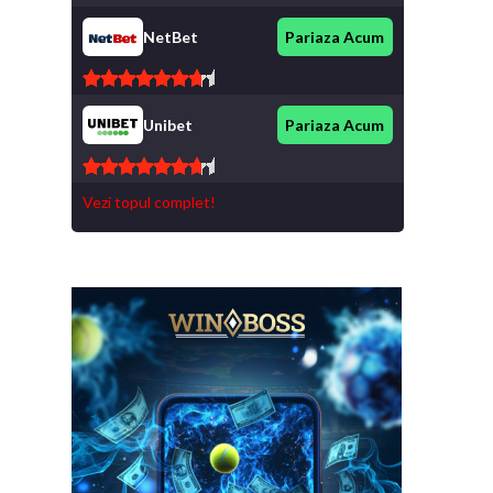
NetBet
Pariaza Acum
Unibet
Pariaza Acum
Vezi topul complet!