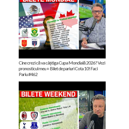
Cine crezi că va câștiga Cupa Mondială 2026? Vezi
pronosticul meu + Bilet de pariuri Cota 10! Faci
Pariu #462