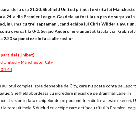
eara, de la ora 21:30, Sheffield United primeste vizita lui Mancheste
a a 24-a din Premier League. Gazdele au fost la un pas de surpriza in 
ad, in urma cu trei saptamani, cand echipa lui Chris Wilder a avut un 
controversat la 0-0. Sergio Aguero nu e anuntat titular, iar Gabriel 
a 2.20 sa puncteze in fata alb-rosilor
partidei (Unibet)
ld United – Manchester City
10 1.44
 au lotul complet, spre deosebire de City, care nu poate conta pe Laport
eague, Sheffield abordeaza cu incredere meciul de pe Brammall Lane, in
din acest sezon in fata echipelor de pe podium! In 5 dintre aceste esecuri, 
ut la zero ultimele 5 dueluri cu echipe care detineau titlul in Premier Leag