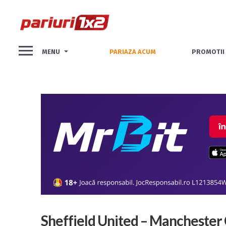
MENU
PARIAZA ACUM
PROMOTII 
Sheffield United – Manchester Ci