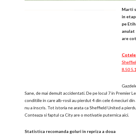
Marti s
in etap
pe Etih
anulat 
are cot
Cotele 
Sheffie
8.50 5.
Gazdele
Sane, de mai demult accidentati. De pe locul 7 in Premier L
conditiile in care alb-rosii au pierdut 4 din cele 6 meciuri 
nu a inscris. Tot istoria ne arata ca Sheffield United a pierd
Conteaza si faptul ca City are o motivatie puternica aici.
Statistica recomanda goluri in repriza a doua