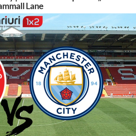
Brammall Lane