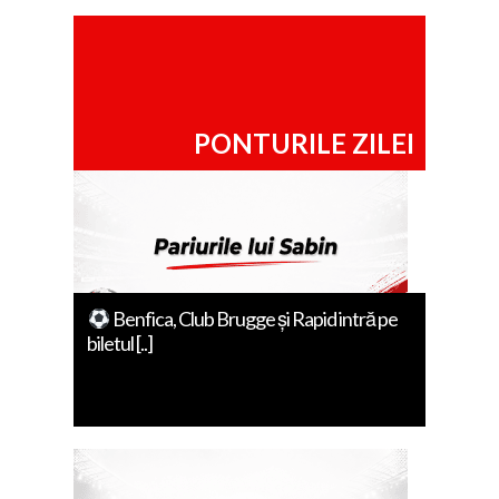
PONTURILE ZILEI
Benfica, Club Brugge și Rapid intră pe
biletul [..]