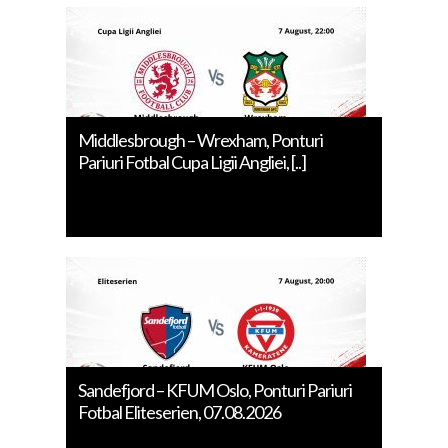
Middlesbrough – Wrexham, Ponturi
Pariuri Fotbal Cupa Ligii Angliei, [..]
Sandefjord – KFUM Oslo, Ponturi Pariuri
Fotbal Eliteserien, 07.08.2026