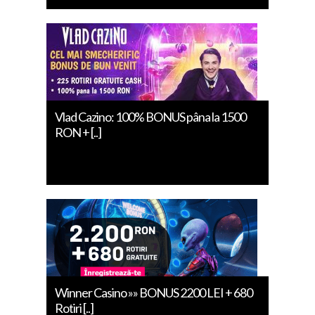
Vlad Cazino: 100% BONUS pâna la 1500
RON + [..]
Winner Casino »» BONUS 2200 LEI + 680
Rotiri [..]