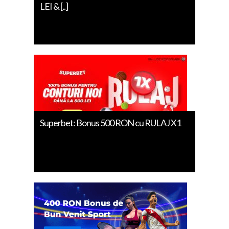
LEI & [..]
Superbet: Bonus 500 RON cu RULAJ X1