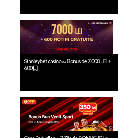
Stanleybet casino »» Bonus de 7.000 LEI +
600 [..]