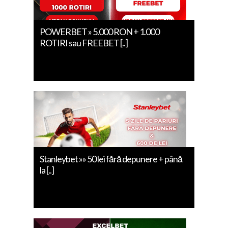
POWERBET » 5.000 RON + 1.000
ROTIRI sau FREEBET [..]
Stanleybet »» 50 lei fără depunere + până
la [..]