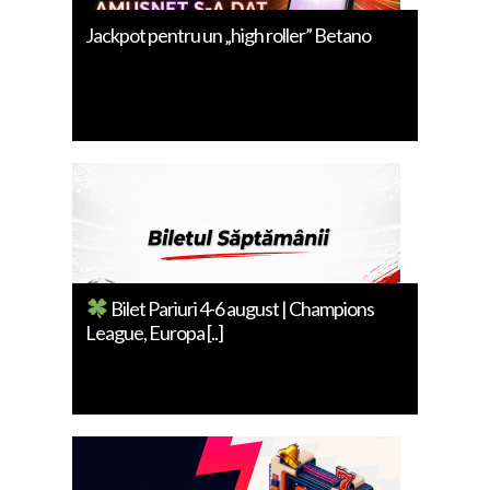
Jackpot pentru un „high roller” Betano
Bilet Pariuri 4-6 august | Champions
League, Europa [..]