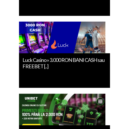
Luck Casino » 3.000 RON BANI CASH sau
FREEBET [..]