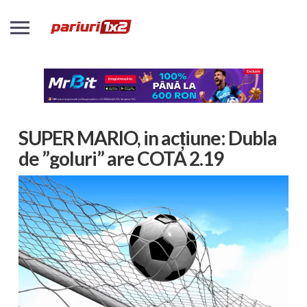
SUPER MARIO, in acțiune: Dubla
de ”goluri” are COTA 2.19