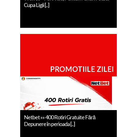
Cupa Ligii [..]
PROMOTIILE ZILEI
Netbet »» 400 Rotiri Gratuite Fără
Depunere în perioada [..]