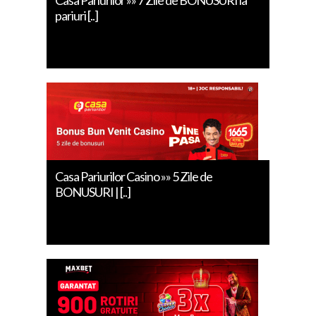
Casa Pariurilor »» 7 Zile de BONUSURI la
pariuri [..]
Casa Pariurilor Casino »» 5 Zile de
BONUSURI | [..]