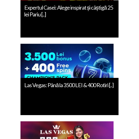
Expertul Casei: Alege inspirat și câștigă 25
lei Pariu [..]
Las Vegas: Până la 3500 LEI & 400 Rotiri [..]