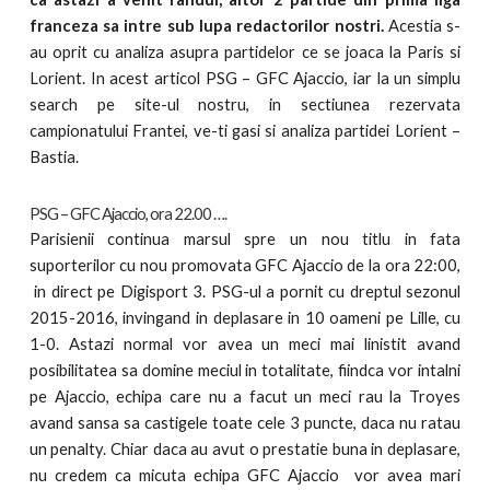
franceza sa intre sub lupa redactorilor nostri.
Acestia s-
au oprit cu analiza asupra partidelor ce se joaca la Paris si
Lorient. In acest articol PSG – GFC Ajaccio, iar la un simplu
search pe site-ul nostru, in sectiunea rezervata
campionatului Frantei, ve-ti gasi si analiza partidei Lorient –
Bastia.
PSG – GFC Ajaccio, ora 22.00 ….
Parisienii continua marsul spre un nou titlu in fata
suporterilor cu nou promovata GFC Ajaccio de la ora 22:00,
in direct pe Digisport 3. PSG-ul a pornit cu dreptul sezonul
2015-2016, invingand in deplasare in 10 oameni pe Lille, cu
1-0. Astazi normal vor avea un meci mai linistit avand
posibilitatea sa domine meciul in totalitate, fiindca vor intalni
pe Ajaccio, echipa care nu a facut un meci rau la Troyes
avand sansa sa castigele toate cele 3 puncte,
daca nu ratau
un penalty. Chiar daca au avut o prestatie buna in deplasare,
nu credem ca micuta echipa GFC Ajaccio vor avea mari