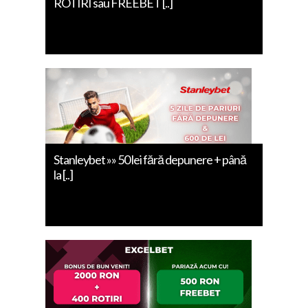
ROTIRI sau FREEBET [..]
Stanleybet »» 50 lei fără depunere + până
la [..]