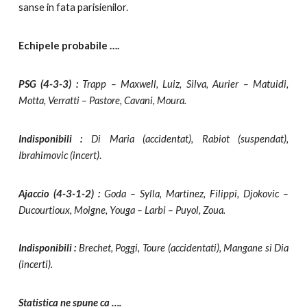
sanse in fata parisienilor.
Echipele probabile ….
PSG (4-3-3) :
Trapp – Maxwell, Luiz, Silva, Aurier – Matuidi,
Motta, Verratti – Pastore, Cavani, Moura.
Indisponibili :
Di Maria (accidentat), Rabiot (suspendat),
Ibrahimovic (incert)
.
Ajaccio (4-3-1-2) :
Goda – Sylla, Martinez, Filippi, Djokovic –
Ducourtioux, Moigne, Youga – Larbi – Puyol, Zoua.
Indisponibili :
Brechet, Poggi, Toure (accidentati), Mangane si Dia
(incerti).
Statistica ne spune ca ….