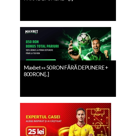
Maxbet »» 50 RON FĂRĂ DEPUNERE +
800 RON [..]