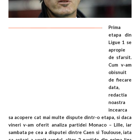
Prima
etapa din
Ligue 1 se
apropie
de sfarsit.
Cum v-am
obisnuit
de fiecare
data,
redactia
noastra
incearca
sa acopere cat mai multe dispute dintr-o etapa, si daca
vineri v-am oferit analiza partidei Monaco – Lille, iar
sambata pe cea a disputei dintre Caen si Toulouse, iata
ca astazi a venit randul, altor 2 partide din prima liga