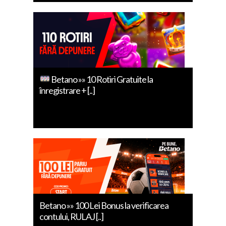
Betano »» 10 Rotiri Gratuite la
înregistrare + [..]
Betano »» 100 Lei Bonus la verificarea
contului, RULAJ [..]