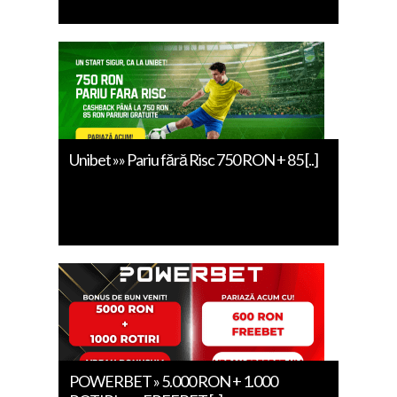
Unibet »» Pariu fără Risc 750 RON + 85 [..]
POWERBET » 5.000 RON + 1.000