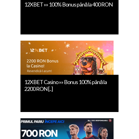
12XBET »» 100% Bonus până la 400 RON
12XBET Casino »» Bonus 100% până la
2200 RON [..]