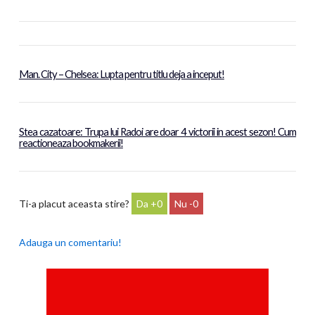
Man. City – Chelsea: Lupta pentru titlu deja a inceput!
Stea cazatoare: Trupa lui Radoi are doar 4 victorii in acest sezon! Cum
reactioneaza bookmakerii!
Ti-a placut aceasta stire?
0
0
Adauga un comentariu!