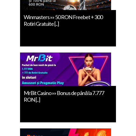
Winmasters »» 50 RON Freebet + 300
Rotiri Gratuite [..]
MrBit Casino »» Bonus de până la 7.777
RON [..]