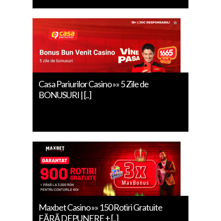
Casa Pariurilor Casino »» 5 Zile de
BONUSURI | [..]
Maxbet Casino »» 150 Rotiri Gratuite
FĂRĂ DEPUNERE + [..]