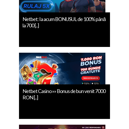
Netbet: Ia acum BONUSUL de 100% până
la 700 [..]
Netbet Casino »» Bonus de bun venit 7000
RON [..]