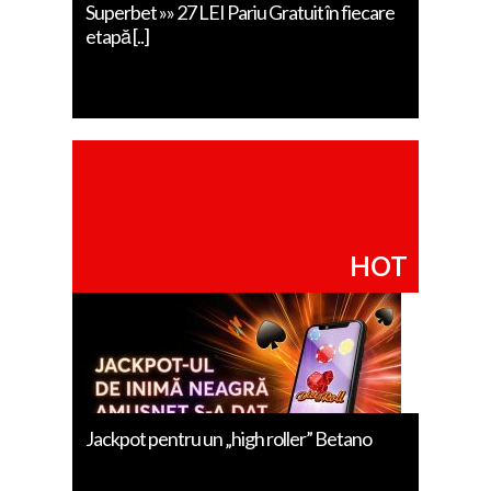
Superbet »» 27 LEI Pariu Gratuit în fiecare
etapă [..]
HOT
Jackpot pentru un „high roller” Betano