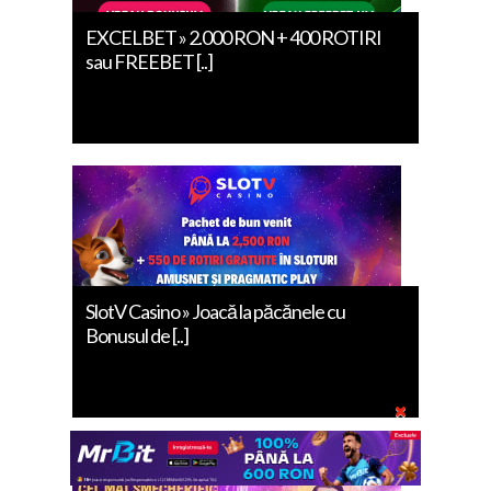
EXCELBET » 2.000 RON + 400 ROTIRI
sau FREEBET [..]
SlotV Casino » Joacă la păcănele cu
Bonusul de [..]