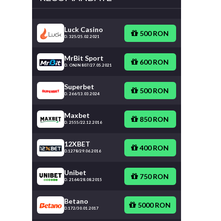
Luck Casino
500 RON
D. 325/25.02.2021
MrBit Sport
600 RON
D. ONJN 807/27.05.2021
Superbet
500 RON
D. 266/13.03.2024
Maxbet
850 RON
D. 2555/22.12.2016
12XBET
400 RON
D.1278/29.06.2016
Unibet
750 RON
D. 2164/28.08.2015
Betano
5000 RON
D.172/30.01.2017