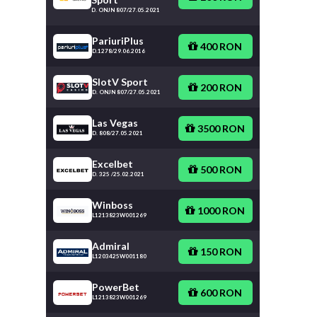
D. ONJN 807/27.05.2021
PariuriPlus
400 RON
D.1278/29.06.2016
SlotV Sport
200 RON
D. ONJN 807/27.05.2021
Las Vegas
3500 RON
D. 808/27.05.2021
Excelbet
500 RON
D. 325 /25.02.2021
Winboss
1000 RON
L1213823W001269
Admiral
150 RON
L1203425W001180
PowerBet
600 RON
L1213823W001269