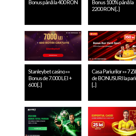
Bonus până la 400 RON
Bonus 100% până la
2200 RON [..]
Stanleybet casino »»
Casa Pariurilor »» 7 Zi
Bonus de 7.000 LEI +
de BONUSURI la pari
600 [..]
[..]