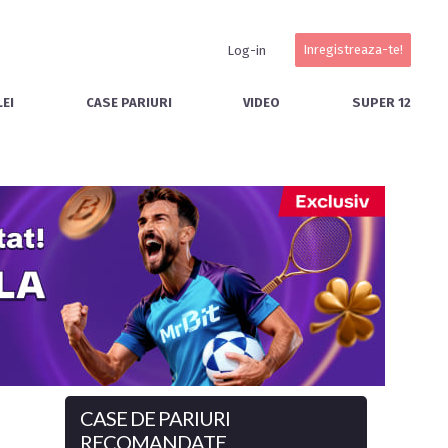
Inregistreaza-te!
Log-in
LEI
CASE PARIURI
VIDEO
SUPER 12
CASE DE PARIURI
RECOMANDATE