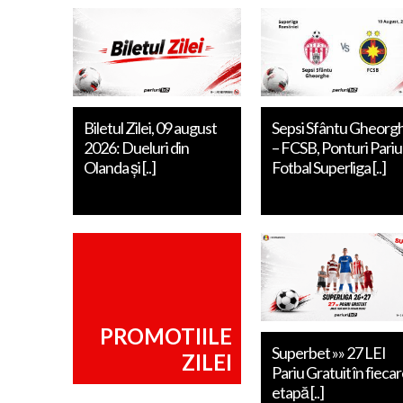
Biletul Zilei, 09 august
Sepsi Sfântu Gheorg
2026: Dueluri din
– FCSB, Ponturi Pariu
Olanda și [..]
Fotbal Superliga [..]
PROMOTIILE
Superbet »» 27 LEI
ZILEI
Pariu Gratuit în fieca
etapă [..]