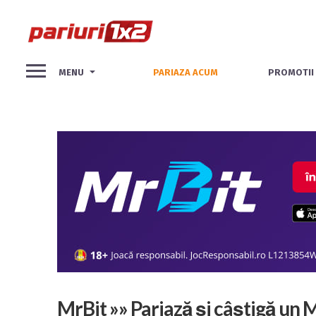
MENU
PARIAZA ACUM
PROMOTII 
MrBit »» Pariază și câștigă un