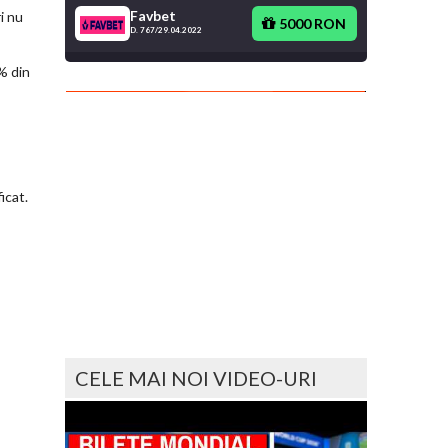
Favbet
i nu
5000 RON
D. 767/29.04.2022
0% din
icat.
CELE MAI NOI VIDEO-URI