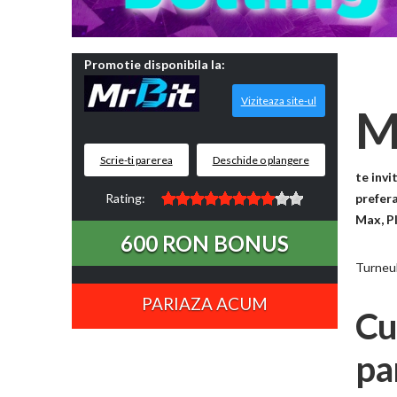
Promotie disponibila la:
Viziteaza site-ul
M
Scrie-ti parerea
Deschide o plangere
te invi
Rating:
prefera
Max, Pl
600 RON
BONUS
Turneul
PARIAZA ACUM
Cu
pa