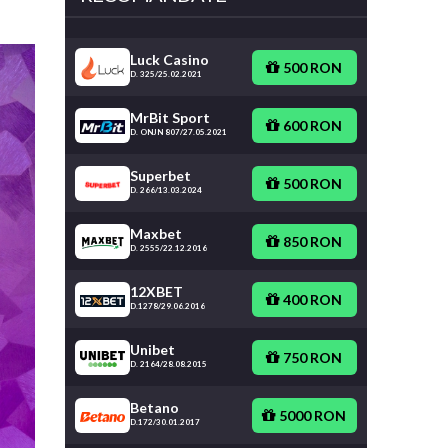
Luck Casino
500 RON
D. 325/25.02.2021
MrBit Sport
600 RON
D. ONJN 807/27.05.2021
Superbet
500 RON
D. 266/13.03.2024
Maxbet
850 RON
D. 2555/22.12.2016
12XBET
400 RON
D.1278/29.06.2016
Unibet
750 RON
D. 2164/28.08.2015
Betano
5000 RON
D.172/30.01.2017