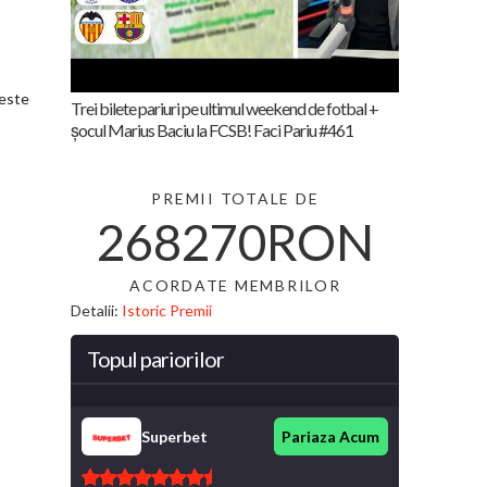
teste
Trei bilete pariuri pe ultimul weekend de fotbal +
șocul Marius Baciu la FCSB! Faci Pariu #461
PREMII TOTALE DE
268270
RON
ACORDATE MEMBRILOR
Detalii:
Istoric Premii
Topul pariorilor
Superbet
Pariaza Acum