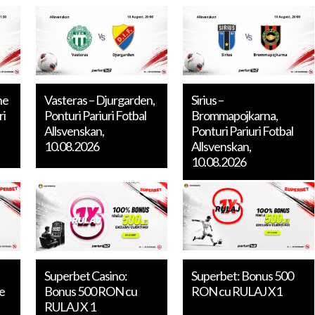
he
Vasteras – Djurgarden,
Sirius –
ri
Ponturi Pariuri Fotbal
Brommapojkarna,
Allsvenskan,
Ponturi Pariuri Fotbal
10.08.2026
Allsvenskan,
10.08.2026
Superbet Casino:
Superbet: Bonus 500
re
Bonus 500 RON cu
RON cu RULAJ X1
RULAJ X 1