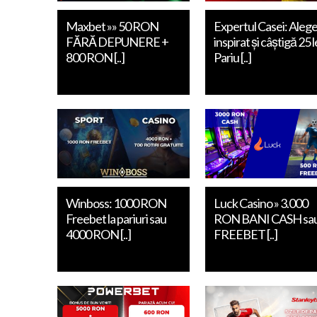
Maxbet »» 50 RON
Expertul Casei: Aleg
FĂRĂ DEPUNERE +
inspirat și câștigă 25 l
800 RON [..]
Pariu [..]
Winboss: 1000 RON
Luck Casino » 3.000
Freebet la pariuri sau
RON BANI CASH sa
4000 RON [..]
FREEBET [..]