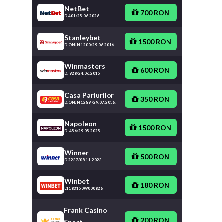
NetBet
700 RON
D.401/25.06.2026
Stanleybet
1500 RON
D.ONJN 1280/29.06.2016
Winmasters
600 RON
D. 928/24.06.2015
Casa Pariurilor
350 RON
D.ONJN 1289 /29.07.2016.
Napoleon
1500 RON
D. 456/29.05.2025
Winner
500 RON
D.2237/08.11.2023
Winbet
180 RON
L1183150W000826
Frank Casino
200 RON
Sport