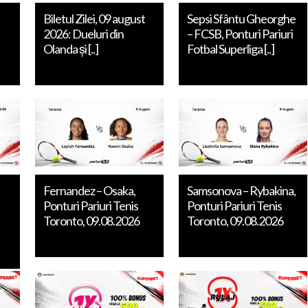
Biletul Zilei, 09 august
Sepsi Sfântu Gheorghe
2026: Dueluri din
– FCSB, Ponturi Pariuri
Olanda și [..]
Fotbal Superliga [..]
Fernandez – Osaka,
Samsonova – Rybakina,
Ponturi Pariuri Tenis
Ponturi Pariuri Tenis
Toronto, 09.08.2026
Toronto, 09.08.2026