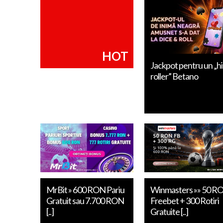
HOT
Jackpot pentru un „h
roller” Betano
MrBit » 600 RON Pariu
Winmasters »» 50 R
Gratuit sau 7.700 RON
Freebet + 300 Rotiri
[..]
Gratuite [..]