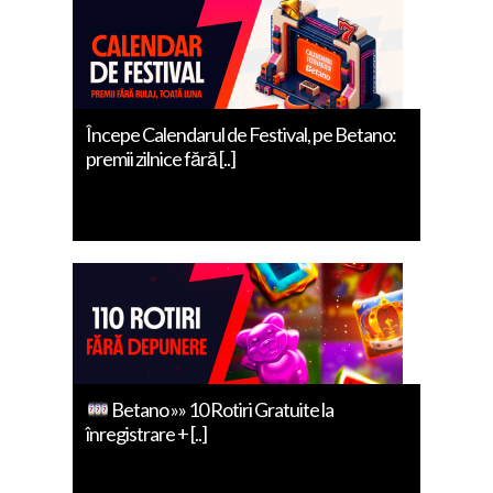
Începe Calendarul de Festival, pe Betano:
premii zilnice fără [..]
Betano »» 10 Rotiri Gratuite la
înregistrare + [..]