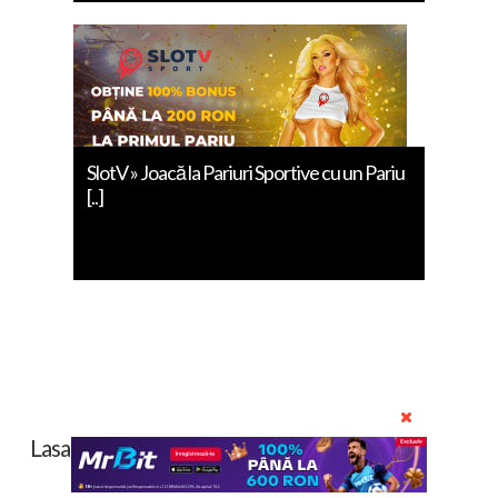
SlotV » Joacă la Pariuri Sportive cu un Pariu
[..]
Lasa un comentariu