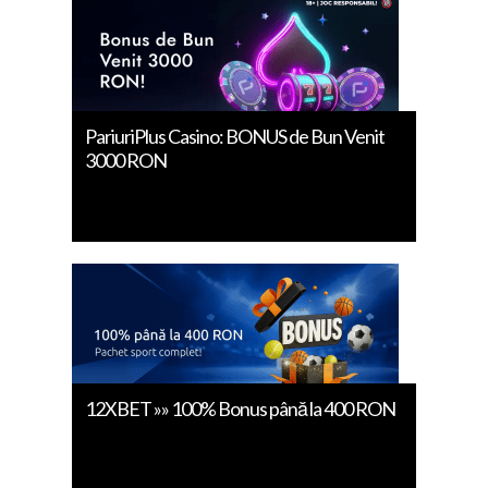
PariuriPlus Casino: BONUS de Bun Venit
3000 RON
12XBET »» 100% Bonus până la 400 RON