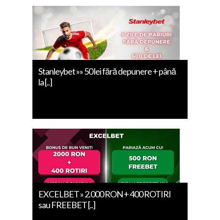
Stanleybet »» 50 lei fără depunere + până
la [..]
EXCELBET » 2.000 RON + 400 ROTIRI
sau FREEBET [..]