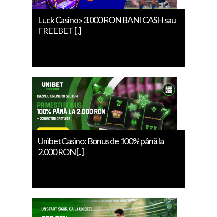
Luck Casino » 3.000 RON BANI CASH sau
FREEBET [..]
Unibet Casino: Bonus de 100% până la
2.000 RON [..]