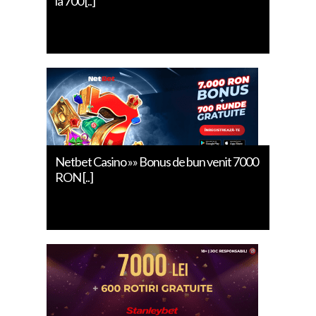
la 700 [..]
Netbet Casino »» Bonus de bun venit 7000
RON [..]