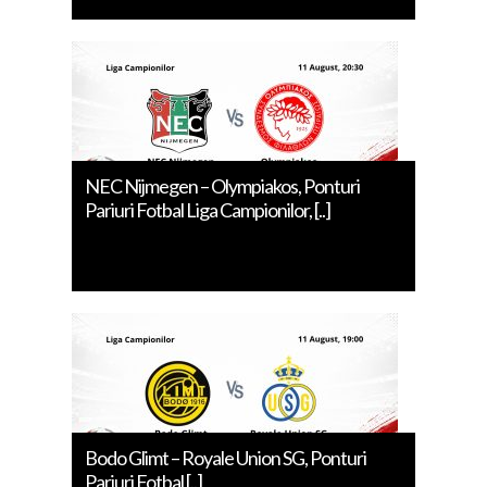
NEC Nijmegen – Olympiakos, Ponturi
Pariuri Fotbal Liga Campionilor, [..]
Bodo Glimt – Royale Union SG, Ponturi
Pariuri Fotbal [..]