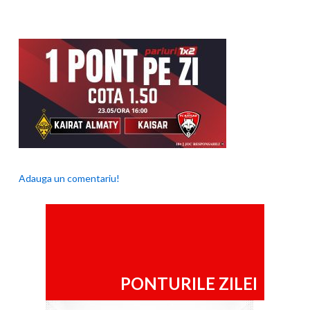
Adauga un comentariu!
PONTURILE ZILEI