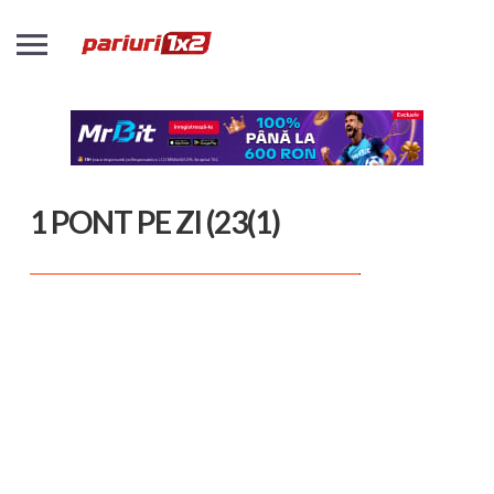
1 PONT PE ZI (23(1)