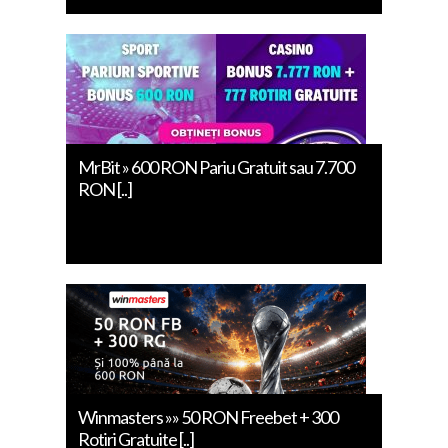
MrBit » 600 RON Pariu Gratuit sau 7.700
RON [..]
Winmasters »» 50 RON Freebet + 300
Rotiri Gratuite [..]