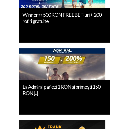
Winner »» 500 RON FREEBET-uri + 200
rotiri gratuite
La Admiral pariezi 1 RON și primești 150
RON [..]