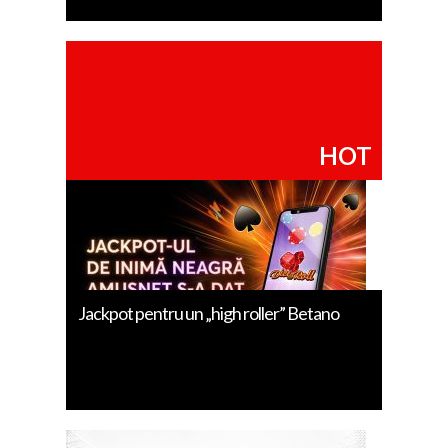
HOT
Jackpot pentru un „high roller” Betano