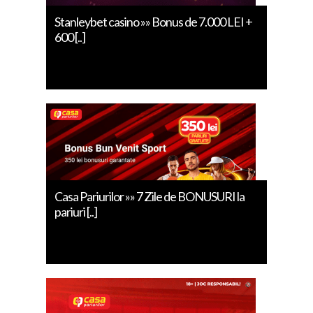
Stanleybet casino »» Bonus de 7.000 LEI +
600 [..]
Casa Pariurilor »» 7 Zile de BONUSURI la
pariuri [..]